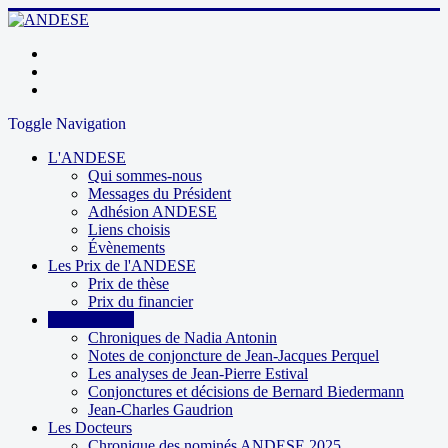
Toggle Navigation
L'ANDESE
Qui sommes-nous
Messages du Président
Adhésion ANDESE
Liens choisis
Évènements
Les Prix de l'ANDESE
Prix de thèse
Prix du financier
Contributions
Chroniques de Nadia Antonin
Notes de conjoncture de Jean-Jacques Perquel
Les analyses de Jean-Pierre Estival
Conjonctures et décisions de Bernard Biedermann
Jean-Charles Gaudrion
Les Docteurs
Chronique des nominés ANDESE 2025