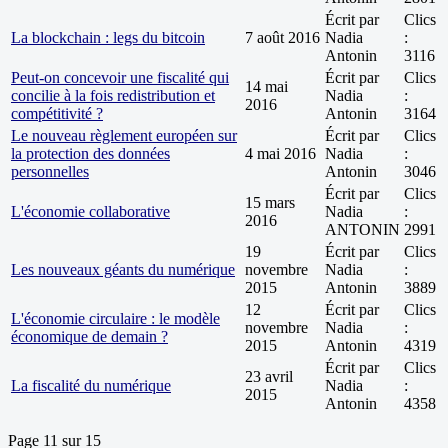
Écrit par
Clics
La blockchain : legs du bitcoin
7 août 2016
Nadia
:
Antonin
3116
Peut-on concevoir une fiscalité qui
Écrit par
Clics
14 mai
concilie à la fois redistribution et
Nadia
:
2016
compétitivité ?
Antonin
3164
Le nouveau règlement européen sur
Écrit par
Clics
la protection des données
4 mai 2016
Nadia
:
personnelles
Antonin
3046
Écrit par
Clics
15 mars
L'économie collaborative
Nadia
:
2016
ANTONIN
2991
19
Écrit par
Clics
Les nouveaux géants du numérique
novembre
Nadia
:
2015
Antonin
3889
12
Écrit par
Clics
L'économie circulaire : le modèle
novembre
Nadia
:
économique de demain ?
2015
Antonin
4319
Écrit par
Clics
23 avril
La fiscalité du numérique
Nadia
:
2015
Antonin
4358
Page 11 sur 15